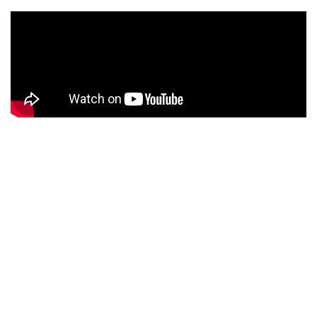
Background video
Lorem ipsum dolor sit amet, adipiscing elit, sed do
eiusmod tempor incididunt ut labore dolore.