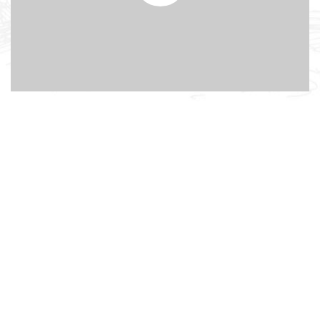
Background youtube
video
Lorem ipsum dolor sit amet, adipiscing elit, sed do
eiusmod tempor incididunt ut labore dolore.